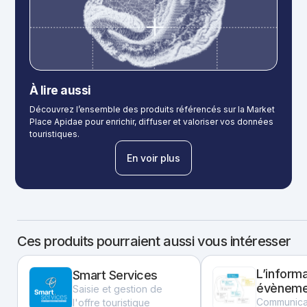
À lire aussi
Découvrez l’ensemble des produits référencés sur la Market
Place Apidae pour enrichir, diffuser et valoriser vos données
touristiques.
En voir plus
Ces produits pourraient aussi vous intéresser
L’informa
Smart Services
évènemen
Saisie et gestion de
circuit-c
Communica
l'offre touristique