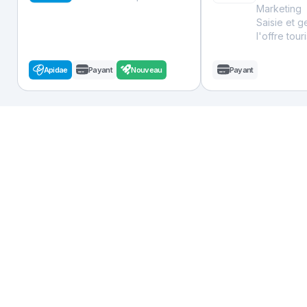
Marketing
Saisie et g
l'offre tour
Apidae
Payant
Nouveau
Payant