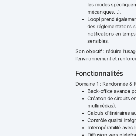
les modes spécifiqueme
mécaniques…).
Loopi prend également
des réglementations su
notifications en temps
sensibles.
Son objectif : réduire l’usa
l’environnement et renforcer 
Fonctionnalités
Domaine 1 : Randonnée & I
Back-office avancé po
Création de circuits e
multimédias).
Calculs d’itinéraires
Contrôle qualité intégr
Interopérabilité avec 
Diffusion vers platefo