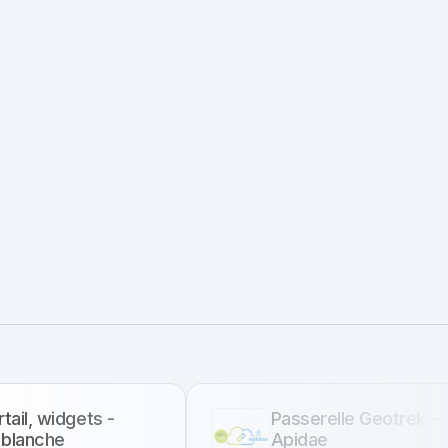
tail, widgets -
Passerelle Geotrek -
blanche
Apidae