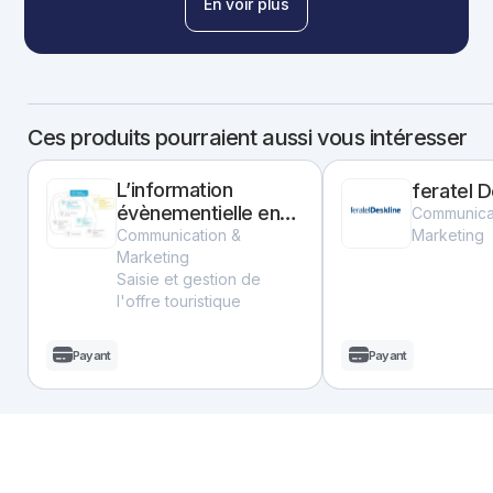
En voir plus
Ces produits pourraient aussi vous intéresser
L’information
feratel D
évènementielle en
Communica
circuit-court
Communication &
Marketing
Marketing
Saisie et gestion de
l'offre touristique
Payant
Payant