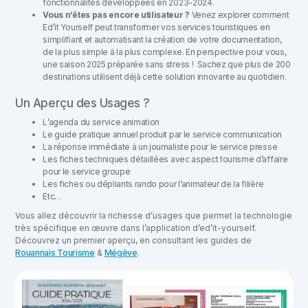
fonctionnalités développées en 2023-2024.
Vous n’êtes pas encore utilisateur ?
Venez explorer comment
Ed’it Yourself peut transformer vos services touristiques en
simplifiant et automatisant la création de votre documentation,
de la plus simple à la plus complexe. En perspective pour vous,
une saison 2025 préparée sans stress ! Sachez que plus de 200
destinations utilisent déjà cette solution innovante au quotidien.
Un Aperçu des Usages ?
L’agenda du service animation
Le guide pratique annuel produit par le service communication
La réponse immédiate à un journaliste pour le service presse
Les fiches techniques détaillées avec aspect tourisme d’affaire
pour le service groupe
Les fiches ou dépliants rando pour l’animateur de la filière
Etc…
Vous allez découvrir la richesse d’usages que permet la technologie
très spécifique en œuvre dans l’application d’ed’it-yourself.
Découvrez un premier aperçu, en consultant les guides de
Rouannais Tourisme
&
Mégève
.