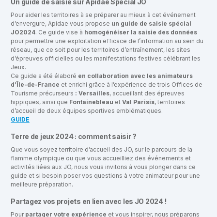
Un guide de saisie sur Apidae Spécial JO
Pour aider les territoires à se préparer au mieux à cet événement
d’envergure, Apidae vous propose
un guide de saisie spécial
JO2024
. Ce guide vise à
homogénéiser la saisie des données
pour permettre une exploitation efficace de l’information au sein du
réseau, que ce soit pour les territoires d’entraînement, les sites
d’épreuves officielles ou les manifestations festives célébrant les
Jeux.
Ce guide a été élaboré
en collaboration avec les animateurs
d’Île-de-France
et enrichi grâce à l’expérience de trois Offices de
Tourisme précurseurs
: Versailles
, accueillant des épreuves
hippiques, ainsi que
Fontainebleau
et
Val Parisis
, territoires
d’accueil de deux équipes sportives emblématiques.
GUIDE
Terre de jeux 2024 : comment saisir ?
Que vous soyez territoire d’accueil des JO, sur le parcours de la
flamme olympique ou que vous accueilliez des événements et
activités liées aux JO, nous vous invitons à vous plonger dans ce
guide et si besoin poser vos questions à votre animateur pour une
meilleure préparation.
Partagez vos projets en lien avec les JO 2024 !
Pour
partager votre expérience
et vous inspirer, nous préparons