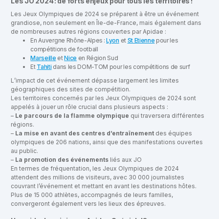
Les JO 2024 : de forts enjeux pour tous les territoires !
Les Jeux Olympiques de 2024 se préparent à être un événement
grandiose, non seulement en Île-de-France, mais également dans
de nombreuses autres régions couvertes par Apidae :
En Auvergne Rhône-Alpes :
Lyon
et
St Etienne
pour les
compétitions de football
Marseille
et
Nice
en Région Sud
Et
Tahiti
dans les DOM-TOM pour les compétitions de surf
L’impact de cet événement dépasse largement les limites
géographiques des sites de compétition.
Les territoires concernés par les Jeux Olympiques de 2024 sont
appelés à jouer un rôle crucial dans plusieurs aspects :
–
Le parcours de la flamme olympique
qui traversera différentes
régions.
–
La mise en avant des centres d’entraînement
des équipes
olympiques de 206 nations, ainsi que des manifestations ouvertes
au public.
–
La promotion des événements
liés aux JO
En termes de fréquentation, les Jeux Olympiques de 2024
attendent des millions de visiteurs, avec 30 000 journalistes
couvrant l’événement et mettant en avant les destinations hôtes.
Plus de 15 000 athlètes, accompagnés de leurs familles,
convergeront également vers les lieux des épreuves.