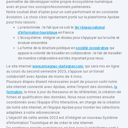
permettre de développer notre propre écosystème numérique
avec et pour nos socioprofessionnels partenaires.
Notre souhait était d’opter pour un outil performant et en constante
évolution. Le choix s’est rapidement porté sur la plateforme Apidae
pour trois raisons :
La renommée : le fait que ce soit le
1er réseau national
d’information touristique
en France
L’écosystème : intégrer un réseau pour s’appuyer sur la ruche et
évoluer ensemble
La forme de la structure juridique en
société coopérative
qui
appuie la volonté de travailler en collaboration : le fait de travailler
de manière collaborative est très important pour nous.
Le site internet
www.armagnac-dartagnan.com
, qui sera mis en ligne
au cours du second semestre 2023, s’appuie sur un travail
collaboratif avec Apidae de moins de 4 mois.
Plusieurs étapes étaient nécessaires avant de pouvoir sortir notre
site internet connecté avec Apidae, entre l’import des données,
la
formation
, la mise à jour du thesaurus et du référentiel, la création de
fiches et qualification des données. Nous nous sommes ensuite
coordonnés avec l’équipe d’Iris Interactive, en charge de la création
de notre site internet, et l’équipe Apidae pour monter les sélections
adaptées à notre arborescence.
L’objectif de cette année 2023 est d’intégrer un nouveau Système
d’Information Touristique et de créer le site internet.
De nombreux projets numériques en lien avec la plateforme sont à