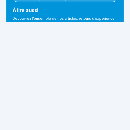
À lire aussi
Découvrez l’ensemble de nos articles, retours d’expérience
et actualités autour de la donnée touristique et de
l’écosystème Apidae.
En voir plus
Mardi 25 avril 2023
Laurie Roche
Vous souhaitez en savoir plus sur
l'abonnement Info ?
Je découvre Info
Partager cet article
Linkedin
Email
Copier le lien